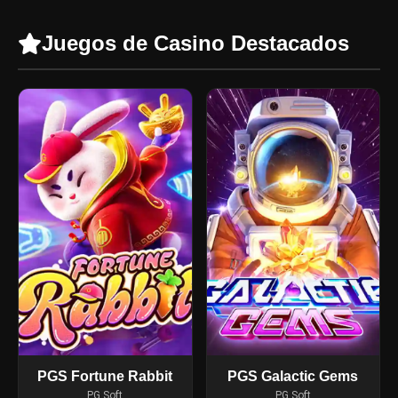
Juegos de Casino Destacados
PGS Fortune Rabbit
PGS Galactic Gems
PG Soft
PG Soft