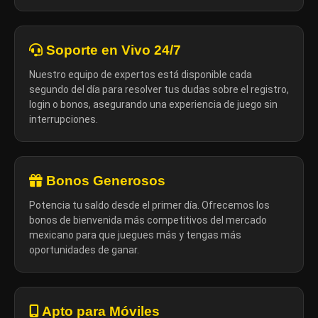
Soporte en Vivo 24/7
Nuestro equipo de expertos está disponible cada
segundo del día para resolver tus dudas sobre el registro,
login o bonos, asegurando una experiencia de juego sin
interrupciones.
Bonos Generosos
Potencia tu saldo desde el primer día. Ofrecemos los
bonos de bienvenida más competitivos del mercado
mexicano para que juegues más y tengas más
oportunidades de ganar.
Apto para Móviles