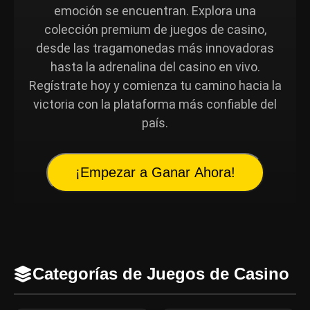
emoción se encuentran. Explora una
colección premium de juegos de casino,
desde las tragamonedas más innovadoras
hasta la adrenalina del casino en vivo.
Regístrate hoy y comienza tu camino hacia la
victoria con la plataforma más confiable del
país.
¡Empezar a Ganar Ahora!
Categorías de Juegos de Casino