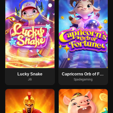
Lucky Snake
Capricorns Orb of Fortune
Jili
Spadegaming