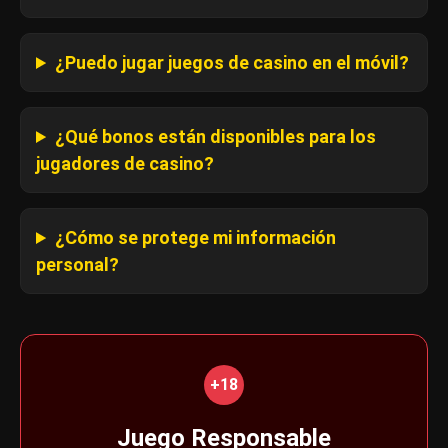
¿Puedo jugar juegos de casino en el móvil?
¿Qué bonos están disponibles para los
jugadores de casino?
¿Cómo se protege mi información
personal?
+18
Juego Responsable