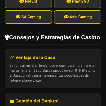
NetEnt
Play'n GO
SA Gaming
Asia Gaming
Consejos y Estrategias de Casino
Ventaja de la Casa
Es fundamental entender que el casino siempre tiene un
margen matemático. Busca juegos con un RTP (Retorno
al Jugador) alto para maximizar tus posibilidades de
retorno a largo plazo.
Gestión del Bankroll