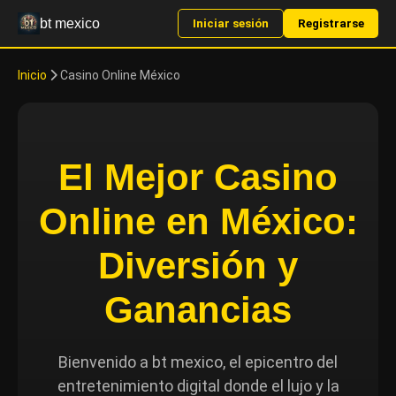
bt mexico
Iniciar sesión
Registrarse
Inicio
Casino Online México
El Mejor Casino
Online en México:
Diversión y
Ganancias
Bienvenido a bt mexico, el epicentro del
entretenimiento digital donde el lujo y la