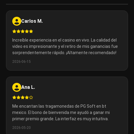
Carlos M.
Increíble experiencia en el casino en vivo. La calidad del
video es impresionante y el retiro de mis ganancias fue
sorprendentemente rápido. ¡Altamente recomendado!
2026-06-15
Ana L.
Me encantan las tragamonedas de PG Soft en bt
mexico. El bono de bienvenida me ayudó a ganar mi
primer premio grande. La interfaz es muy intuitiva.
2026-05-20