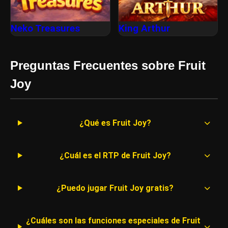
Neko Treasures
King Arthur
Preguntas Frecuentes sobre Fruit
Joy
¿Qué es Fruit Joy?
¿Cuál es el RTP de Fruit Joy?
¿Puedo jugar Fruit Joy gratis?
¿Cuáles son las funciones especiales de Fruit