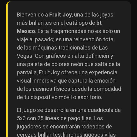
Bienvenido a
Fruit Joy
, una de las joyas
más brillantes en el catálogo de
bt
Mexico
. Esta tragamonedas no es solo un
viaje al pasado; es una reinvención total
de las máquinas tradicionales de Las
Vegas. Con gráficos en alta definición y
una paleta de colores neón que salta de la
pantalla, Fruit Joy ofrece una experiencia
visual inmersiva que captura la emoción
de los casinos físicos desde la comodidad
de tu dispositivo móvil o escritorio.
El juego se desarrolla en una cuadrícula de
5x3 con 25 líneas de pago fijas. Los
jugadores se encontrarán rodeados de
cerezas brillantes, limones jugosos y las