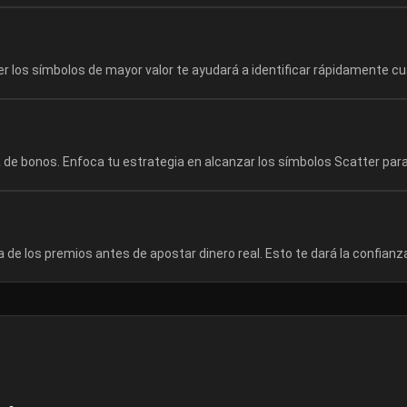
r los símbolos de mayor valor te ayudará a identificar rápidamente c
da de bonos. Enfoca tu estrategia en alcanzar los símbolos Scatter pa
ia de los premios antes de apostar dinero real. Esto te dará la confian