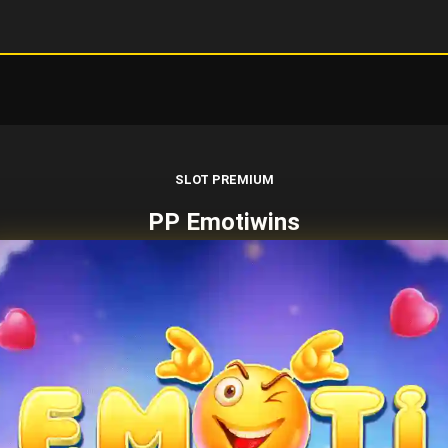
SLOT PREMIUM
PP Emotiwins