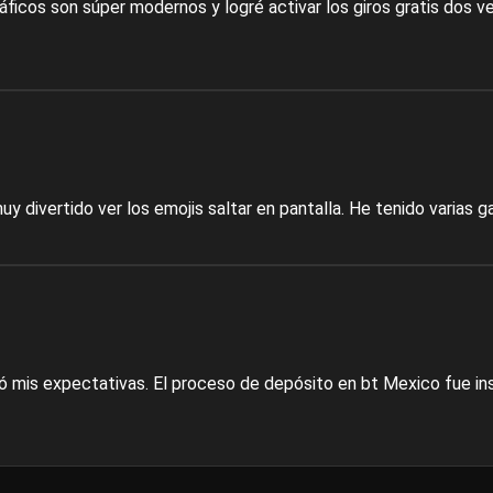
áficos son súper modernos y logré activar los giros gratis dos 
 divertido ver los emojis saltar en pantalla. He tenido varias
 mis expectativas. El proceso de depósito en bt Mexico fue ins