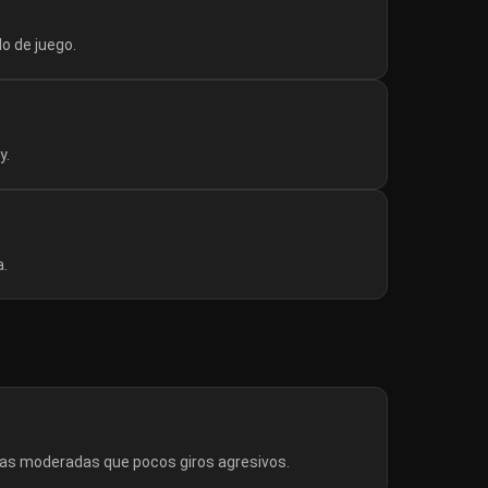
o de juego.
y.
a.
stas moderadas que pocos giros agresivos.