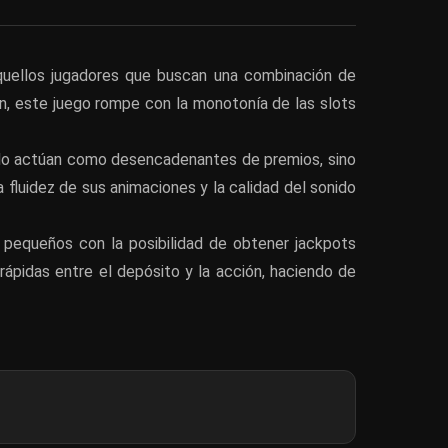
aquellos jugadores que buscan una combinación de
eón, este juego rompe con la monotonía de las slots
olo actúan como desencadenantes de premios, sino
 fluidez de sus animaciones y la calidad del sonido
s pequeños con la posibilidad de obtener jackpots
 rápidas entre el depósito y la acción, haciendo de