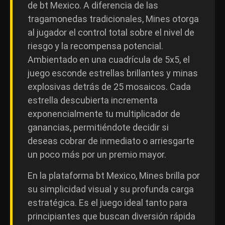
de bt Mexico. A diferencia de las
tragamonedas tradicionales, Mines otorga
al jugador el control total sobre el nivel de
riesgo y la recompensa potencial.
Ambientado en una cuadrícula de 5x5, el
juego esconde estrellas brillantes y minas
explosivas detrás de 25 mosaicos. Cada
estrella descubierta incrementa
exponencialmente tu multiplicador de
ganancias, permitiéndote decidir si
deseas cobrar de inmediato o arriesgarte
un poco más por un premio mayor.
En la plataforma bt Mexico, Mines brilla por
su simplicidad visual y su profunda carga
estratégica. Es el juego ideal tanto para
principiantes que buscan diversión rápida