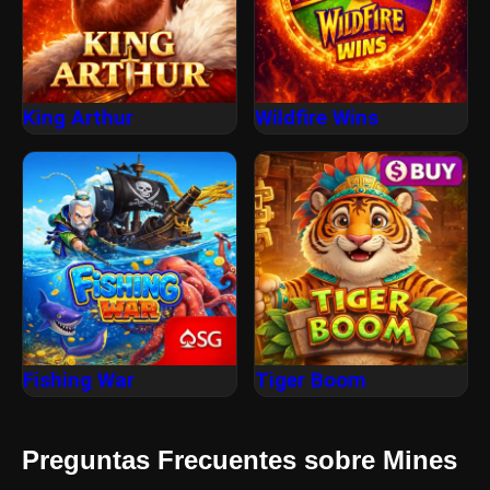
King Arthur
Wildfire Wins
Fishing War
Tiger Boom
Preguntas Frecuentes sobre Mines