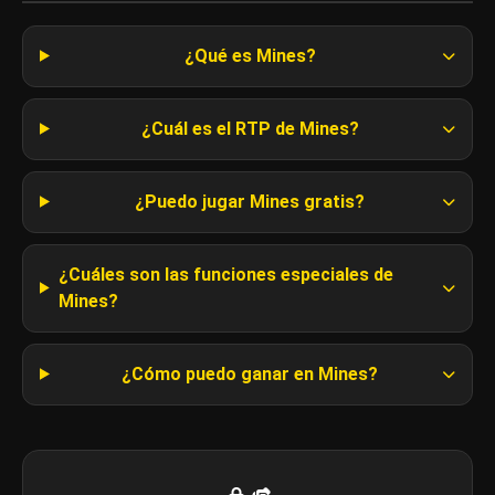
¿Qué es Mines?
¿Cuál es el RTP de Mines?
¿Puedo jugar Mines gratis?
¿Cuáles son las funciones especiales de
Mines?
¿Cómo puedo ganar en Mines?