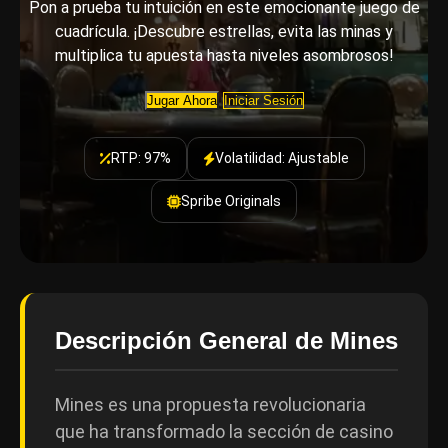
Pon a prueba tu intuición en este emocionante juego de
cuadrícula. ¡Descubre estrellas, evita las minas y
multiplica tu apuesta hasta niveles asombrosos!
Jugar Ahora
Iniciar Sesión
RTP: 97%
Volatilidad: Ajustable
Spribe Originals
Descripción General de Mines
Mines es una propuesta revolucionaria
que ha transformado la sección de casino