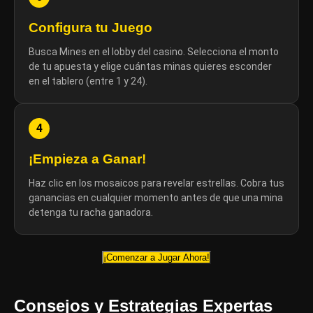
Configura tu Juego
Busca Mines en el lobby del casino. Selecciona el monto
de tu apuesta y elige cuántas minas quieres esconder
en el tablero (entre 1 y 24).
4
¡Empieza a Ganar!
Haz clic en los mosaicos para revelar estrellas. Cobra tus
ganancias en cualquier momento antes de que una mina
detenga tu racha ganadora.
¡Comenzar a Jugar Ahora!
Consejos y Estrategias Expertas