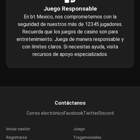
Juego Responsable
En bt Mexico, nos comprometemos con la
seguridad de nuestros más de 12345 jugadores.
Recuerda que los juegos de casino son para
entretenimiento. Juega de manera responsable y
con límites claros. Si necesitas ayuda, visita
recursos de apoyo especializados.
Contáctanos
Correo electrónico
Facebook
Twitter
Discord
Iniciar sesión
Juego
Registrarse
Tragamonedas