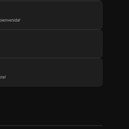
bienvenida!
nte!