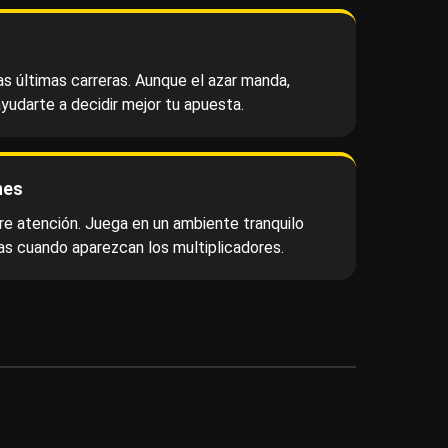
as últimas carreras. Aunque el azar manda,
yudarte a decidir mejor tu apuesta.
nes
e atención. Juega en un ambiente tranquilo
as cuando aparezcan los multiplicadores.