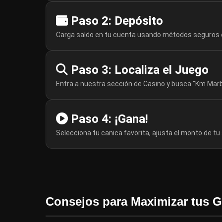
Paso 2: Depósito
Carga saldo en tu cuenta usando métodos seguros com
Paso 3: Localiza el Juego
Entra a nuestra sección de Casino y busca "Km Marb
Paso 4: ¡Gana!
Selecciona tu canica favorita, ajusta el monto de tu
Consejos para Maximizar tus 