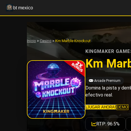
bt mexico
Inicio
>
Casino
>
Km Marble Knockout
KINGMAKER GAME
Km Marb
Arcade Premium
Domina la pista y der
efectivo real.
¡JUGAR AHORA!
DEMO
RTP: 96.5%