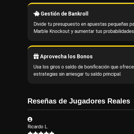
Gestión de Bankroll
Divide tu presupuesto en apuestas pequeñas pa
Marble Knockout y aumentar tus probabilidades
Aprovecha los Bonos
Usa los giros o saldo de bonificación que ofrec
estrategias sin arriesgar tu saldo principal.
Reseñas de Jugadores Reales
Ricardo L.