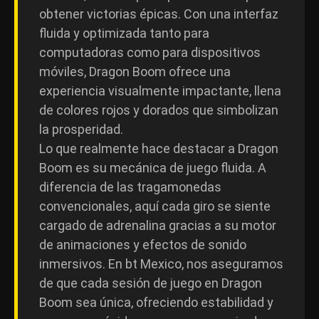
obtener victorias épicas. Con una interfaz
fluida y optimizada tanto para
computadoras como para dispositivos
móviles, Dragon Boom ofrece una
experiencia visualmente impactante, llena
de colores rojos y dorados que simbolizan
la prosperidad.
Lo que realmente hace destacar a Dragon
Boom es su mecánica de juego fluida. A
diferencia de las tragamonedas
convencionales, aquí cada giro se siente
cargado de adrenalina gracias a su motor
de animaciones y efectos de sonido
inmersivos. En bt Mexico, nos aseguramos
de que cada sesión de juego en Dragon
Boom sea única, ofreciendo estabilidad y