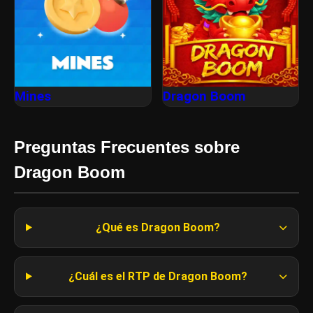
Mines
Dragon Boom
Preguntas Frecuentes sobre
Dragon Boom
¿Qué es Dragon Boom?
¿Cuál es el RTP de Dragon Boom?