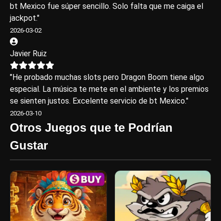
bt Mexico fue súper sencillo. Solo falta que me caiga el
jackpot."
2026-03-02
Javier Ruiz
"He probado muchas slots pero Dragon Boom tiene algo
especial. La música te mete en el ambiente y los premios
se sienten justos. Excelente servicio de bt Mexico."
2026-03-10
Otros Juegos que te Podrían
Gustar