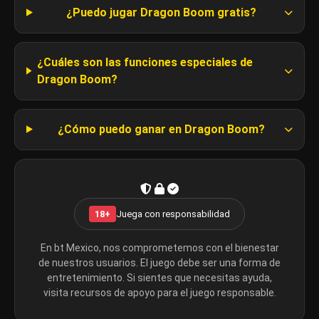
¿Puedo jugar Dragon Boom gratis?
¿Cuáles son las funciones especiales de
Dragon Boom?
¿Cómo puedo ganar en Dragon Boom?
18+
Juega con responsabilidad
En bt Mexico, nos comprometemos con el bienestar
de nuestros usuarios. El juego debe ser una forma de
entretenimiento. Si sientes que necesitas ayuda,
visita recursos de apoyo para el juego responsable.