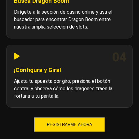
Busca Dragon Boom
Dirígete a la sección de casino online y usa el
buscador para encontrar Dragon Boom entre
nuestra amplia selección de slots.
04
¡Configura y Gira!
Ajusta tu apuesta por giro, presiona el botón
central y observa cómo los dragones traen la
fortuna a tu pantalla.
REGISTRARME AHORA