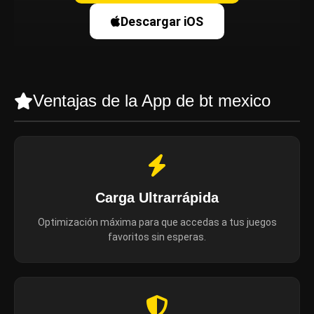
Descargar iOS
Ventajas de la App de bt mexico
Carga Ultrarrápida
Optimización máxima para que accedas a tus juegos
favoritos sin esperas.