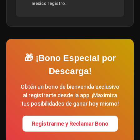
mexico registro
.
🎁 ¡Bono Especial por
Descarga!
Obtén un bono de bienvenida exclusivo
al registrarte desde la app. ¡Maximiza
tus posibilidades de ganar hoy mismo!
Registrarme y Reclamar Bono