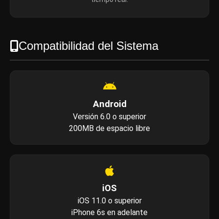
Compatibilidad del Sistema
Android
Versión 6.0 o superior
200MB de espacio libre
iOS
iOS 11.0 o superior
iPhone 6s en adelante