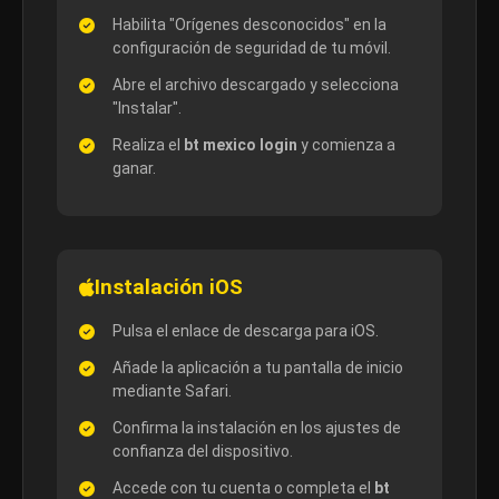
Habilita "Orígenes desconocidos" en la
configuración de seguridad de tu móvil.
Abre el archivo descargado y selecciona
"Instalar".
Realiza el
bt mexico login
y comienza a
ganar.
Instalación iOS
Pulsa el enlace de descarga para iOS.
Añade la aplicación a tu pantalla de inicio
mediante Safari.
Confirma la instalación en los ajustes de
confianza del dispositivo.
Accede con tu cuenta o completa el
bt