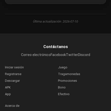
Última actualización: 2026-07-10
Contáctanos
Correo electrónico
Facebook
Twitter
Discord
Iniciar sesión
Juego
Registrarse
Tragamonedas
Descargar
Promociones
APK
Bono
App
Efectivo
Acerca de