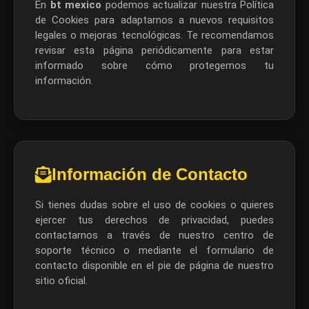
En
bt mexico
podemos actualizar nuestra Política
de Cookies para adaptarnos a nuevos requisitos
legales o mejoras tecnológicas. Te recomendamos
revisar esta página periódicamente para estar
informado sobre cómo protegemos tu
información.
Información de Contacto
Si tienes dudas sobre el uso de cookies o quieres
ejercer tus derechos de privacidad, puedes
contactarnos a través de nuestro centro de
soporte técnico o mediante el formulario de
contacto disponible en el pie de página de nuestro
sitio oficial.