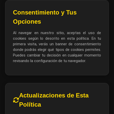
Consentimiento y Tus
Opciones
Al navegar en nuestro sitio, aceptas el uso de
cookies según lo descrito en esta política. En tu
primera visita, verás un banner de consentimiento
donde podrás elegir qué tipos de cookies permites.
Puedes cambiar tu decisión en cualquier momento
revisando la configuración de tu navegador.
Actualizaciones de Esta
Política