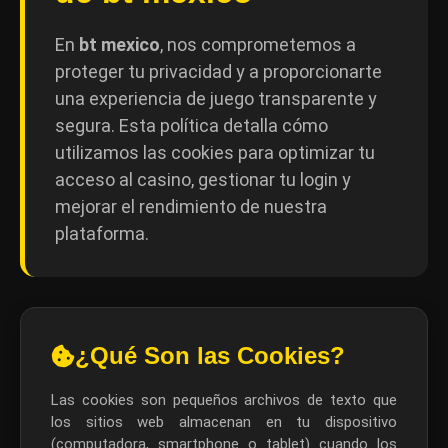
En
bt mexico
, nos comprometemos a
proteger tu privacidad y a proporcionarte
una experiencia de juego transparente y
segura. Esta política detalla cómo
utilizamos las cookies para optimizar tu
acceso al casino, gestionar tu login y
mejorar el rendimiento de nuestra
plataforma.
¿Qué Son las Cookies?
Las cookies son pequeños archivos de texto que
los sitios web almacenan en tu dispositivo
(computadora, smartphone o tablet) cuando los