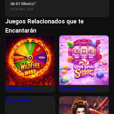
de bt Mexico."
02 de Abril, 2026
Juegos Relacionados que te
Encantarán
Wildfire Wins
Spin Spin Sugar
King Arthur