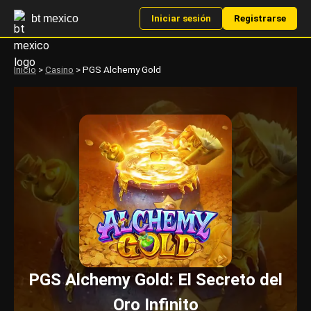
bt mexico
Iniciar sesión
Registrarse
Inicio
>
Casino
>
PGS Alchemy Gold
PGS Alchemy Gold: El Secreto del
Oro Infinito