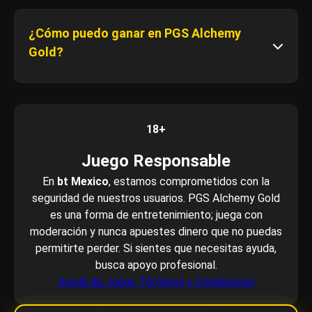
¿Cómo puedo ganar en PGS Alchemy
Gold?
18+
Juego Responsable
En
bt Mexico
, estamos comprometidos con la
seguridad de nuestros usuarios. PGS Alchemy Gold
es una forma de entretenimiento; juega con
moderación y nunca apuestes dinero que no puedas
permitirte perder. Si sientes que necesitas ayuda,
busca apoyo profesional.
Ayuda de Juego
Términos y Condiciones