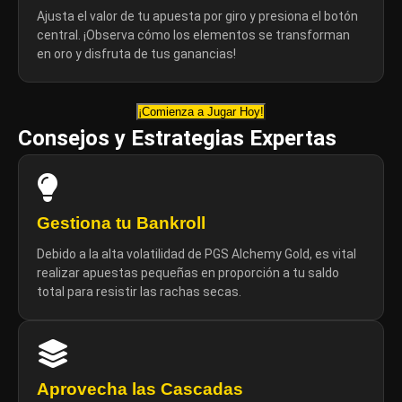
Ajusta el valor de tu apuesta por giro y presiona el botón
central. ¡Observa cómo los elementos se transforman
en oro y disfruta de tus ganancias!
¡Comienza a Jugar Hoy!
Consejos y Estrategias Expertas
Gestiona tu Bankroll
Debido a la alta volatilidad de PGS Alchemy Gold, es vital
realizar apuestas pequeñas en proporción a tu saldo
total para resistir las rachas secas.
Aprovecha las Cascadas