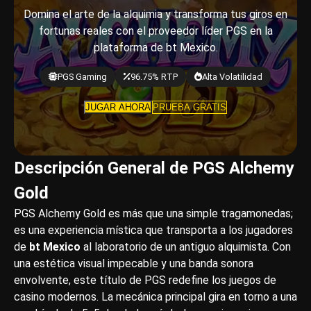
Domina el arte de la alquimia y transforma tus giros en
fortunas reales con el proveedor líder PGS en la
plataforma de bt Mexico.
PGS Gaming
96.75% RTP
Alta Volatilidad
JUGAR AHORA
PRUEBA GRATIS
Descripción General de PGS Alchemy
Gold
PGS Alchemy Gold es más que una simple tragamonedas;
es una experiencia mística que transporta a los jugadores
de
bt Mexico
al laboratorio de un antiguo alquimista. Con
una estética visual impecable y una banda sonora
envolvente, este título de PGS redefine los juegos de
casino modernos. La mecánica principal gira en torno a una