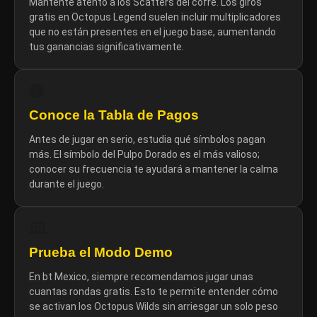
Mantente atento a los Scatters del cofre. Los giros
gratis en Octopus Legend suelen incluir multiplicadores
que no están presentes en el juego base, aumentando
tus ganancias significativamente.
Conoce la Tabla de Pagos
Antes de jugar en serio, estudia qué símbolos pagan
más. El símbolo del Pulpo Dorado es el más valioso;
conocer su frecuencia te ayudará a mantener la calma
durante el juego.
Prueba el Modo Demo
En bt Mexico, siempre recomendamos jugar unas
cuantas rondas gratis. Esto te permite entender cómo
se activan los Octopus Wilds sin arriesgar un solo peso