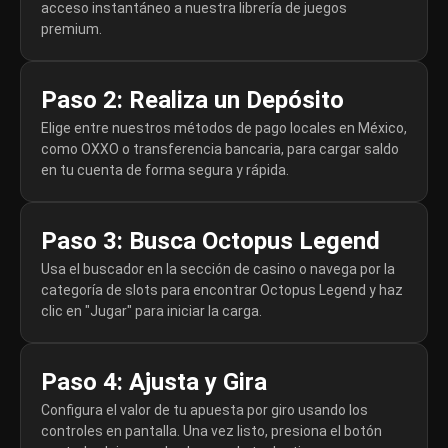
acceso instantáneo a nuestra librería de juegos
premium.
Paso 2: Realiza un Depósito
Elige entre nuestros métodos de pago locales en México,
como OXXO o transferencia bancaria, para cargar saldo
en tu cuenta de forma segura y rápida.
Paso 3: Busca Octopus Legend
Usa el buscador en la sección de casino o navega por la
categoría de slots para encontrar Octopus Legend y haz
clic en "Jugar" para iniciar la carga.
Paso 4: Ajusta y Gira
Configura el valor de tu apuesta por giro usando los
controles en pantalla. Una vez listo, presiona el botón