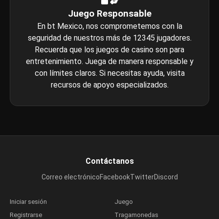
Juego Responsable
En bt Mexico, nos comprometemos con la
seguridad de nuestros más de 12345 jugadores.
Recuerda que los juegos de casino son para
entretenimiento. Juega de manera responsable y
con límites claros. Si necesitas ayuda, visita
recursos de apoyo especializados.
Contáctanos
Correo electrónico
Facebook
Twitter
Discord
Iniciar sesión
Juego
Registrarse
Tragamonedas