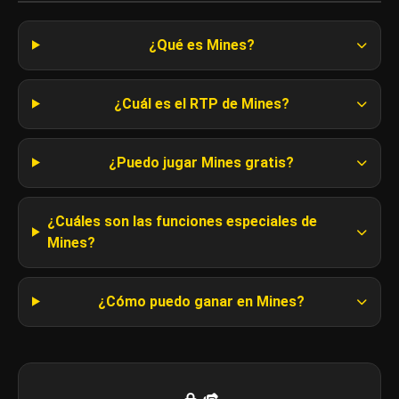
¿Qué es Mines?
¿Cuál es el RTP de Mines?
¿Puedo jugar Mines gratis?
¿Cuáles son las funciones especiales de
Mines?
¿Cómo puedo ganar en Mines?