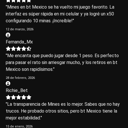
"Mines en bt Mexico se ha vuelto mi juego favorito. La
interfaz es súper rápida en mi celular y ya logré un x50
configurando 10 minas. ¡Increíble!"
12 de marzo, 2026
Fernanda_Mx
"Me encanta que puedo jugar desde 1 peso. Es perfecto
para pasar el rato sin arriesgar mucho, y los retiros en bt
Mexico son rapidísimos."
28 de febrero, 2026
Richie_Bet
"La transparencia de Mines es lo mejor. Sabes que no hay
trucos. He probado otros sitios, pero bt Mexico tiene la
mejor estabilidad."
15 de enero, 2026