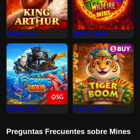
King Arthur
Wildfire Wins
Fishing War
Tiger Boom
Preguntas Frecuentes sobre Mines