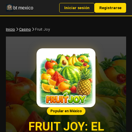
bt mexico
Iniciar sesión
Registrarse
Inicio
Casino
Fruit Joy
Popular en México
FRUIT JOY: EL