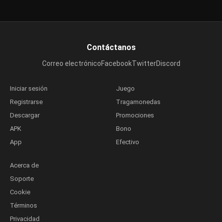
Contáctanos
Correo electrónico
Facebook
Twitter
Discord
Iniciar sesión
Juego
Registrarse
Tragamonedas
Descargar
Promociones
APK
Bono
App
Efectivo
Acerca de
Soporte
Cookie
Términos
Privacidad