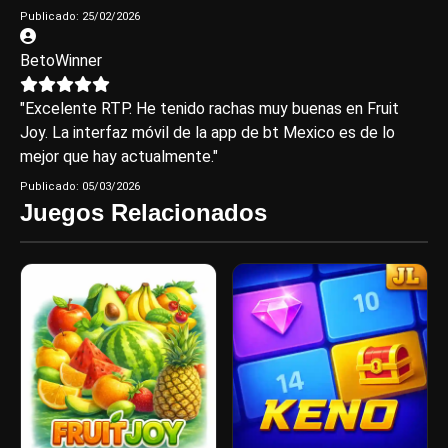
Publicado: 25/02/2026
BetoWinner
"Excelente RTP. He tenido rachas muy buenas en Fruit
Joy. La interfaz móvil de la app de bt Mexico es de lo
mejor que hay actualmente."
Publicado: 05/03/2026
Juegos Relacionados