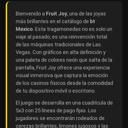
Bienvenido a
Fruit Joy
, una de las joyas
más brillantes en el catálogo de
bt
Mexico
. Esta tragamonedas no es solo un
viaje al pasado; es una reinvención total
de las máquinas tradicionales de Las
Vegas. Con gráficos en alta definición y
una paleta de colores neón que salta de la
pantalla, Fruit Joy ofrece una experiencia
visual inmersiva que captura la emoción
de los casinos físicos desde la comodidad
de tu dispositivo móvil o escritorio.
El juego se desarrolla en una cuadrícula de
5x3 con 25 líneas de pago fijas. Los
jugadores se encontrarán rodeados de
cerezas brillantes, limones jugosos y las