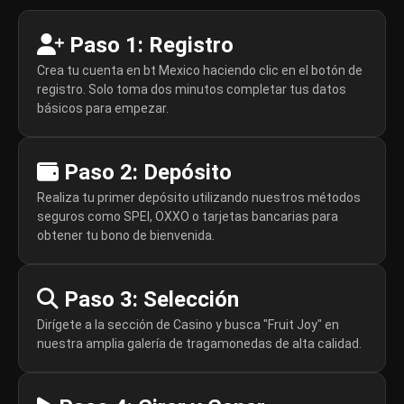
Paso 1: Registro
Crea tu cuenta en bt Mexico haciendo clic en el botón de
registro. Solo toma dos minutos completar tus datos
básicos para empezar.
Paso 2: Depósito
Realiza tu primer depósito utilizando nuestros métodos
seguros como SPEI, OXXO o tarjetas bancarias para
obtener tu bono de bienvenida.
Paso 3: Selección
Dirígete a la sección de Casino y busca "Fruit Joy" en
nuestra amplia galería de tragamonedas de alta calidad.