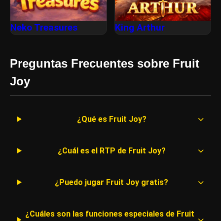
Neko Treasures
King Arthur
Preguntas Frecuentes sobre Fruit
Joy
¿Qué es Fruit Joy?
¿Cuál es el RTP de Fruit Joy?
¿Puedo jugar Fruit Joy gratis?
¿Cuáles son las funciones especiales de Fruit