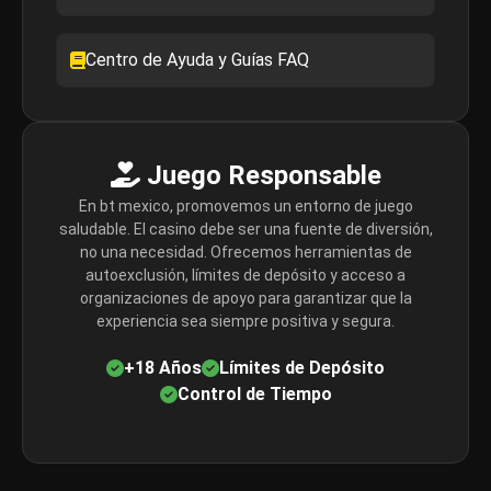
Centro de Ayuda y Guías FAQ
Juego Responsable
En bt mexico, promovemos un entorno de juego
saludable. El casino debe ser una fuente de diversión,
no una necesidad. Ofrecemos herramientas de
autoexclusión, límites de depósito y acceso a
organizaciones de apoyo para garantizar que la
experiencia sea siempre positiva y segura.
+18 Años
Límites de Depósito
Control de Tiempo