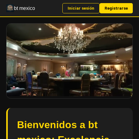
bt mexico
Iniciar sesión
Registrarse
Bienvenidos a bt