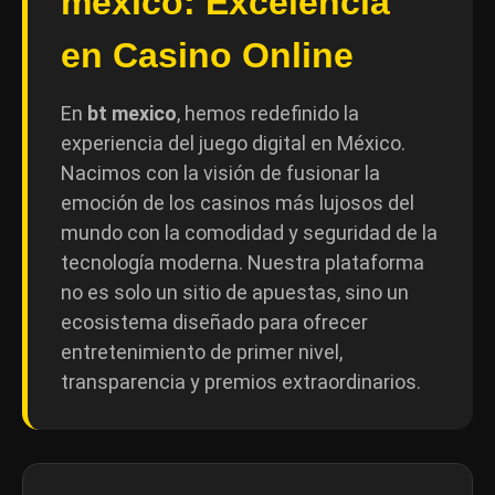
mexico: Excelencia
en Casino Online
En
bt mexico
, hemos redefinido la
experiencia del juego digital en México.
Nacimos con la visión de fusionar la
emoción de los casinos más lujosos del
mundo con la comodidad y seguridad de la
tecnología moderna. Nuestra plataforma
no es solo un sitio de apuestas, sino un
ecosistema diseñado para ofrecer
entretenimiento de primer nivel,
transparencia y premios extraordinarios.