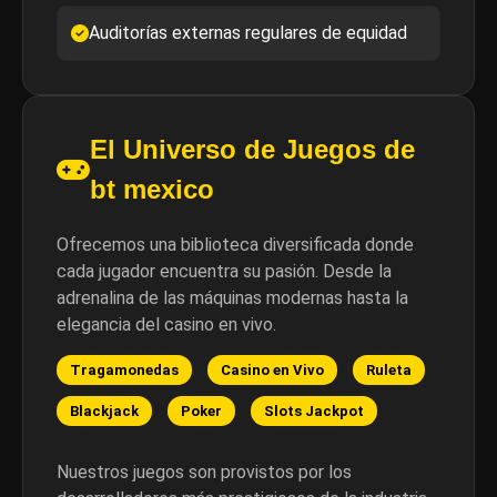
Auditorías externas regulares de equidad
El Universo de Juegos de
bt mexico
Ofrecemos una biblioteca diversificada donde
cada jugador encuentra su pasión. Desde la
adrenalina de las máquinas modernas hasta la
elegancia del casino en vivo.
Tragamonedas
Casino en Vivo
Ruleta
Blackjack
Poker
Slots Jackpot
Nuestros juegos son provistos por los